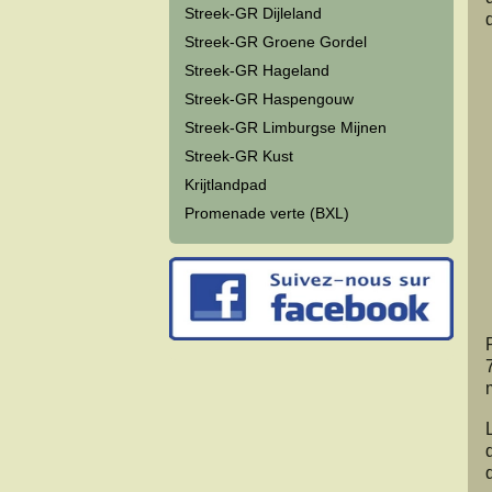
Streek-GR Dijleland
Streek-GR Groene Gordel
Streek-GR Hageland
Streek-GR Haspengouw
Streek-GR Limburgse Mijnen
Streek-GR Kust
Krijtlandpad
Promenade verte (BXL)