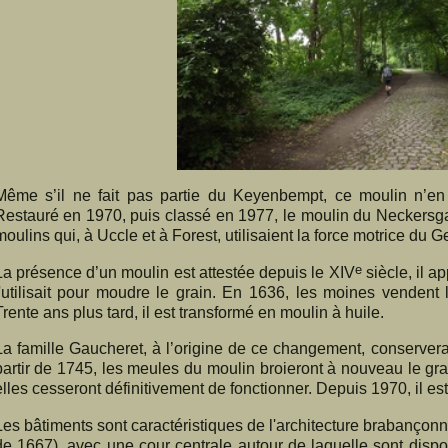
Même s’il ne fait pas partie du Keyenbempt, ce moulin n’en c
Restauré en 1970, puis classé en 1977, le moulin du Neckersg
moulins qui, à Uccle et à Forest, utilisaient la force motrice du G
e
La présence d’un moulin est attestée depuis le XIV
siècle, il a
l'utilisait pour moudre le grain. En 1636, les moines vendent 
Trente ans plus tard, il est transformé en moulin à huile.
La famille Gaucheret, à l’origine de ce changement, conserver
partir de 1745, les meules du moulin broieront à nouveau le gra
elles cesseront définitivement de fonctionner. Depuis 1970, il es
Les bâtiments sont caractéristiques de l'architecture brabançon
de 1667), avec une cour centrale autour de laquelle sont disp