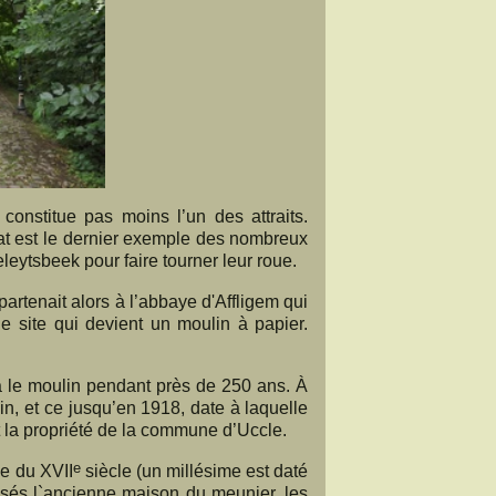
onstitue pas moins l’un des attraits.
at est le dernier exemple des nombreux
eleytsbeek pour faire tourner leur roue.
ppartenait alors à l’abbaye d'Affligem qui
le site qui devient un moulin à papier.
a le moulin pendant près de 250 ans. À
in, et ce jusqu’en 1918, date à laquelle
t la propriété de la commune d’Uccle.
e
ne du XVII
siècle (un millésime est daté
osés l`ancienne maison du meunier, les