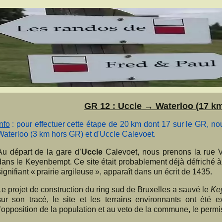
GR 12 : Uccle → Waterloo (17 km)
Info
: pour effectuer cette étape de 20 km dont 17 sur le GR, nou
Waterloo (3 km hors GR) et d'Uccle Calevoet.
Au départ de la gare d’
Uccle
Calevoet, nous prenons la rue V
dans le Keyenbempt. Ce site était probablement déjà défriché à
signifiant « prairie argileuse », apparaît dans un écrit de 1435.
Le projet de construction du ring sud de Bruxelles a sauvé le
Ke
sur son tracé, le site et les terrains environnants ont été 
l’opposition de la population et au veto de la commune, le permis 