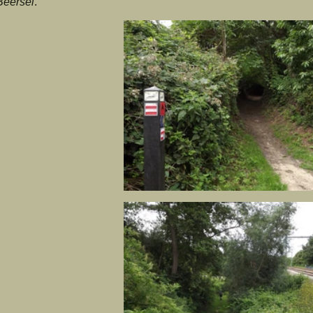
Beersel
.