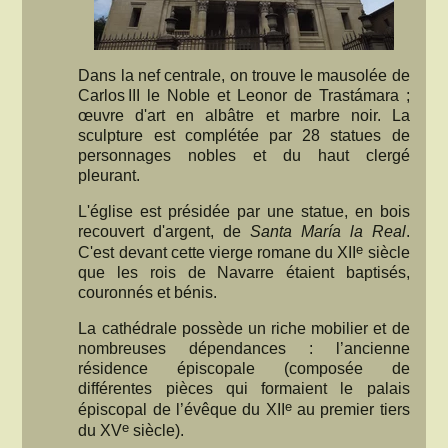
Dans la nef centrale, on trouve le mausolée de
Carlos III le Noble et Leonor de Trastámara ;
œuvre d'art en albâtre et marbre noir. La
sculpture est complétée par 28 statues de
personnages nobles et du haut clergé
pleurant.
L'église est présidée par une statue, en bois
recouvert d'argent, de
Santa María la Real
.
e
C'est devant cette vierge romane du XII
siècle
que les rois de Navarre étaient baptisés,
couronnés et bénis.
La cathédrale possède un riche mobilier et de
nombreuses dépendances : l’ancienne
résidence épiscopale (composée de
différentes pièces qui formaient le palais
e
épiscopal de l’évêque du XII
au premier tiers
e
du XV
siècle).