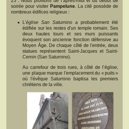
25°. Nous profitons de l’après-midi et du début de
soirée pour visiter
Pampelune
. La cité possède de
nombreux édifices religieux :
L'
église San Saturnino
a probablement été
édifiée sur les restes d'un temple romain. Ses
deux hautes tours et ses murs puissants
évoquent son ancienne fonction défensive au
Moyen Âge. De chaque côté de l'entrée, deux
statues représentent Saint-Jacques et Saint-
Cernin (San Saturnino).
Au carrefour de trois rues, à côté de l’église,
une plaque marque l'emplacement du « puits »
où l'évêque Saturnino baptisa les premiers
chrétiens de la ville.