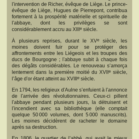
l'intervention de Richer, évêque de Liège. Le prince-
évêque de Liège, Hugues de Pierrepont, contribua
fortement à la prospérité matérielle et spirituelle de
l'abbaye, dont les privilèges se sont
e
considérablement accru au XIII
siècle.
e
À plusieurs reprises, durant le XV
siècle, les
moines doivent fuir pour se protéger des
affrontements entre les Liégeois et les troupes des
ducs de Bourgogne ; l'abbaye subit à chaque fois
des dégâts considérables. Le renouveau s’amorça
e
lentement dans la première moitié du XVII
siècle,
e
l’âge d'or étant atteint au XVIII
siècle.
En 1794, les religieux d'Aulne s’enfuient à l'annonce
de l'arrivée des révolutionnaires. Ceux-ci pillent
l'abbaye pendant plusieurs jours, la détruisent et
l'incendient avec sa bibliothèque (elle comptait
quelque 50 000 volumes, dont 5 000 manuscrits).
Les moines décidèrent de racheter le domaine
après sa destruction.
En 1806, le quartier de l’abbé, qui avait le mieux