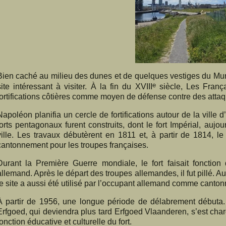
Bien caché au milieu des dunes et de quelques vestiges du Mur 
e
site intéressant à visiter. À la fin du XVIII
siècle, Les França
fortifications côtières comme moyen de défense contre des attaq
Napoléon planifia un cercle de fortifications autour de la ville
forts pentagonaux furent construits, dont le fort Impérial, aujou
ville. Les travaux débutèrent en 1811 et, à partir de 1814, le
cantonnement pour les troupes françaises.
Durant la Première Guerre mondiale, le fort faisait fonction d
allemand. Après le départ des troupes allemandes, il fut pillé.
le site a aussi été utilisé par l’occupant allemand comme cantonn
À partir de 1956, une longue période de délabrement débuta
Erfgoed, qui deviendra plus tard Erfgoed Vlaanderen, s’est char
fonction éducative et culturelle du fort.