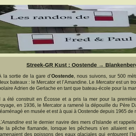
Streek-GR Kust : Oostende → Blankenberg
À la sortie de la gare d’
Oostende
, nous suivons, sur 500 mèt
deux bateaux : le Mercator et l’Amandine. Le
Mercator
est un tro
polaire Adrien de Gerlache en tant que bateau-école pour la ma
Il a été construit en Écosse et a pris la mer pour la premiè
voyage, en 1936, le Mercator a ramené la dépouille du Père Dam
réaménagé en musée et est à quai à Oostende depuis 1965 de 
'
Amandine
est le dernier navire des mers d'Islande et rappelle 
de la pêche flamande, lorsque les pêcheurs s'en allaient e
ramenaient des poissons des eaux glaciales qui entourent l'Isl