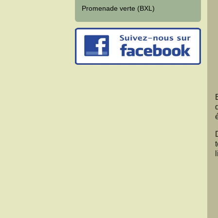
Promenade verte (BXL)
l