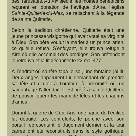
e
des Tarusates. Au XI
siècle, les moines bénédictins
reçurent en donation de l’évêque d'Aire, l'église
Sainte-Quitterie-du-Mas
, se rattachant à la légende
de sainte Quitterie.
Selon la tradition chrétienne, Quitterie était une
jeune princesse wisigothe qui avait voué sa virginité
à Dieu. Son père voulut la marier à un prince arien,
ce qu'elle refusa. S'enfuyant, elle trouva refuge à
Aire où elle accomplit des prodiges. Son prétendant
la retrouva et la fit décapiter le 22 mai 477.
À l'endroit où sa tête tapa le sol, une fontaine jaillit.
Deux anges apparurent lui demandant de prendre
sa tête et d'aller à l'oratoire à proximité où un
sarcophage l'attendait. Il est prêté à sainte Quitterie
de pouvoir guérir les maux de têtes et les chagrins
d'amour.
Durant la guerre de Cent Ans, une partie de l'édifice
fut détruite. Les contreforts, le porche avec son
portail représentant le Jugement dernier et la tour
carrée ont été reconstruits dans le style gothique.