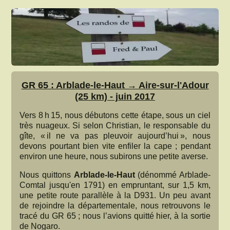
GR 65 : Arblade-le-Haut → Aire-sur-l'Adour
(25 km) - juin 2017
Vers 8 h 15, nous débutons cette étape, sous un ciel
très nuageux. Si selon Christian, le responsable du
gîte, « il ne va pas pleuvoir aujourd’hui », nous
devons pourtant bien vite enfiler la cape ; pendant
environ une heure, nous subirons une petite averse.
Nous quittons
Arblade-le-Haut
(dénommé Arblade-
Comtal jusqu'en 1791) en empruntant, sur 1,5 km,
une petite route parallèle à la D931. Un peu avant
de rejoindre la départementale, nous retrouvons le
tracé du GR 65 ; nous l’avions quitté hier, à la sortie
de Nogaro.