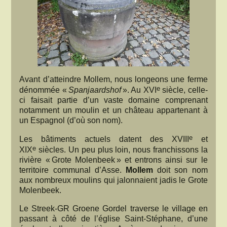
Avant d’atteindre Mollem, nous longeons une ferme
e
dénommée «
Spanjaardshof
». Au XVI
siècle, celle-
ci faisait partie d’un vaste domaine comprenant
notamment un moulin et un château appartenant à
un Espagnol (d’où son nom).
e
Les bâtiments actuels datent des XVIII
et
e
XIX
siècles. Un peu plus loin, nous franchissons la
rivière « Grote Molenbeek » et entrons ainsi sur le
territoire communal d’Asse.
Mollem
doit son nom
aux nombreux moulins qui jalonnaient jadis le Grote
Molenbeek.
Le Streek-GR Groene Gordel traverse le village en
passant à côté de l’église Saint-Stéphane, d’une