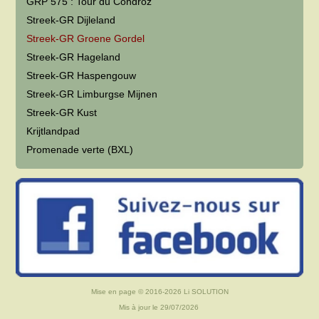
GRP 575 : Tour du Condroz
Streek-GR Dijleland
Streek-GR Groene Gordel
Streek-GR Hageland
Streek-GR Haspengouw
Streek-GR Limburgse Mijnen
Streek-GR Kust
Krijtlandpad
Promenade verte (BXL)
Mise en page © 2016-2026
Li SOLUTION
Mis à jour le 29/07/2026