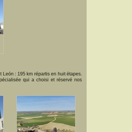
 León : 195 km répartis en huit étapes.
écialisée qui a choisi et réservé nos