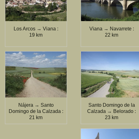
Los Arcos → Viana :
Viana → Navarrete :
19 km
22 km
Nájera → Santo
Santo Domingo de la
Domingo de la Calzada :
Calzada → Belorado :
21 km
23 km