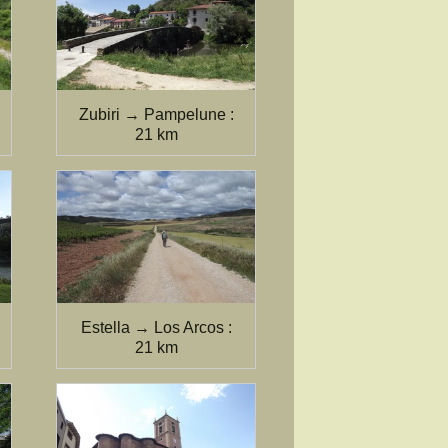
Zubiri → Pampelune :
21 km
Estella → Los Arcos :
21 km