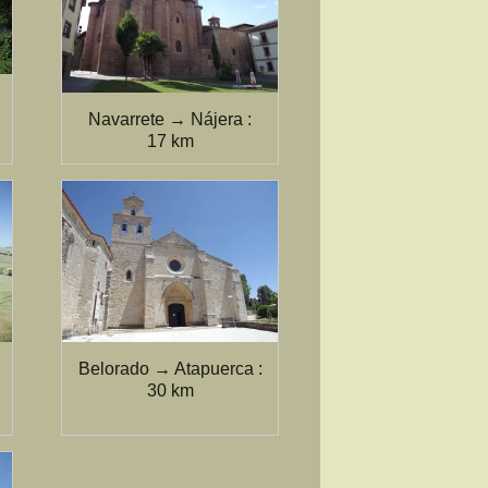
Navarrete → Nájera :
17 km
Belorado → Atapuerca :
30 km