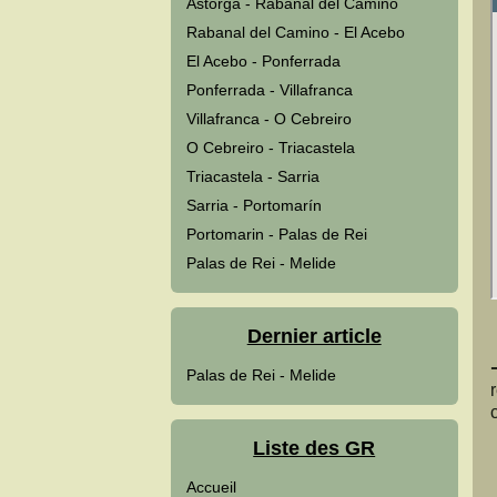
Astorga - Rabanal del Camino
Rabanal del Camino - El Acebo
El Acebo - Ponferrada
Ponferrada - Villafranca
Villafranca - O Cebreiro
O Cebreiro - Triacastela
Triacastela - Sarria
Sarria - Portomarín
Portomarin - Palas de Rei
Palas de Rei - Melide
Dernier article
Palas de Rei - Melide
Liste des GR
Accueil