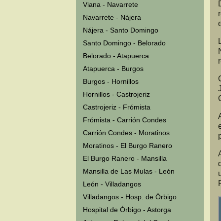
Viana - Navarrete
Navarrete - Nájera
Nájera - Santo Domingo
Santo Domingo - Belorado
Belorado - Atapuerca
Atapuerca - Burgos
Burgos - Hornillos
Hornillos - Castrojeriz
Castrojeriz - Frómista
Frómista - Carrión Condes
Carrión Condes - Moratinos
Moratinos - El Burgo Ranero
El Burgo Ranero - Mansilla
Mansilla de Las Mulas - León
León - Villadangos
Villadangos - Hosp. de Órbigo
Hospital de Órbigo - Astorga