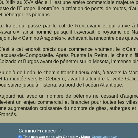
e
e
Du XIII
au XV
siècle, il est une artère commerciale majeure 
reste de l'Europe. Il entraîne la création de ponts, de routes, d'
et héberger les pèlerins.
Le trajet qui passe par le col de Roncevaux et qui arrive 
Navarro », ainsi nommé puisqu'il traversait le royaume de Na
rejoint le « Camino Aragonés », achevant la rencontre des quatr
C'est à cet endroit précis que commence vraiment le « Cami
Jacques-de-Compostelle. Après Puente la Reina, le chemin f
Calzada et Burgos avant de pénétrer sur la Meseta, immense pla
Au-delà de León, le chemin franchit deux cols, à travers la Mar
et la montée vers El Cebreiro, avant d’atteindre la verte Galic
poursuivre jusqu'à Fisterra, au bord de l'océan Atlantique.
Aujourd'hui, avec un nombre de pèlerins ne cessant d'augme
devient un enjeu commercial et financier pour toutes les ville
une augmentation croissante du nombre de gîtes, auberges et r
Francés.