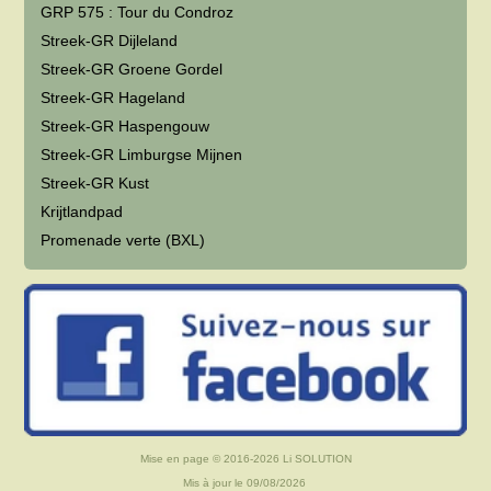
GRP 575 : Tour du Condroz
Streek-GR Dijleland
Streek-GR Groene Gordel
Streek-GR Hageland
Streek-GR Haspengouw
Streek-GR Limburgse Mijnen
Streek-GR Kust
Krijtlandpad
Promenade verte (BXL)
Mise en page © 2016-2026
Li SOLUTION
Mis à jour le 09/08/2026