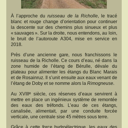
À l’approche du
ruisseau de la Richolle
, le tracé
blanc et rouge change d’orientation pour continuer
la descente sur des chemins plus sinueux et plus
« sauvages ». Sur la droite, nous entendons, au loin,
le bruit de l’autoroute A304, mise en service en
2018.
Près d’une ancienne gare, nous franchissons le
ruisseau de la Richolle. Ce cours d’eau, né dans la
zone humide de l’étang de Bérulle, dévale du
plateau pour alimenter les étangs du Blanc Marais
et de Rosainruz. Il s’unit ensuite aux eaux venant de
l’étang de Doby et se nomme alors la
Rimogneuse
.
e
Au XVIII
siècle, ces réserves d’eaux servirent à
mettre en place un ingénieux système de remontée
des eaux des tréfonds. L’eau de ces étangs,
canalisée, alimentait, par une conduite forcée
verticale, une centrale sise 45 mètres sous terre.
Grâce à cette force hydroélectrique, les eaux des